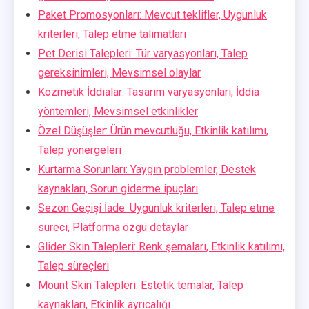
Paket Promosyonları: Mevcut teklifler, Uygunluk
kriterleri, Talep etme talimatları
Pet Derisi Talepleri: Tür varyasyonları, Talep
gereksinimleri, Mevsimsel olaylar
Kozmetik İddialar: Tasarım varyasyonları, İddia
yöntemleri, Mevsimsel etkinlikler
Özel Düşüşler: Ürün mevcutluğu, Etkinlik katılımı,
Talep yönergeleri
Kurtarma Sorunları: Yaygın problemler, Destek
kaynakları, Sorun giderme ipuçları
Sezon Geçişi İade: Uygunluk kriterleri, Talep etme
süreci, Platforma özgü detaylar
Glider Skin Talepleri: Renk şemaları, Etkinlik katılımı,
Talep süreçleri
Mount Skin Talepleri: Estetik temalar, Talep
kaynakları, Etkinlik ayrıcalığı