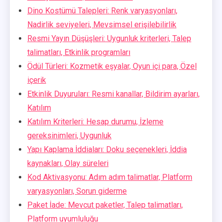
Dino Kostümü Talepleri: Renk varyasyonları,
Nadirlik seviyeleri, Mevsimsel erişilebilirlik
Resmi Yayın Düşüşleri: Uygunluk kriterleri, Talep
talimatları, Etkinlik programları
Ödül Türleri: Kozmetik eşyalar, Oyun içi para, Özel
içerik
Etkinlik Duyuruları: Resmi kanallar, Bildirim ayarları,
Katılım
Katılım Kriterleri: Hesap durumu, İzleme
gereksinimleri, Uygunluk
Yapı Kaplama İddiaları: Doku seçenekleri, İddia
kaynakları, Olay süreleri
Kod Aktivasyonu: Adım adım talimatlar, Platform
varyasyonları, Sorun giderme
Paket İade: Mevcut paketler, Talep talimatları,
Platform uyumluluğu