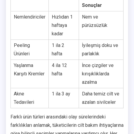
Sonuçlar
Nemlendiriciler
Hızlıdan 1
Nem ve
haftaya
pürüzsüzlük
kadar
Peeling
1 ila 2
İyileşmiş doku ve
Ürünleri
hafta
parlaklık
Yaşlanma
4 ila 12
İnce çizgiler ve
Karşıtı Kremler
hafta
kırışıklıklarda
azalma
Akne
1 ila 3 ay
Daha temiz cilt ve
Tedavileri
azalan sivilceler
Farklı ürün türleri arasındaki olay sürelerindeki
farklılıkları anlamak, tüketicilerin cilt bakım ihtiyaçlarına
göre bilinçli seçimler yapmalarına yardımcı olur. Her