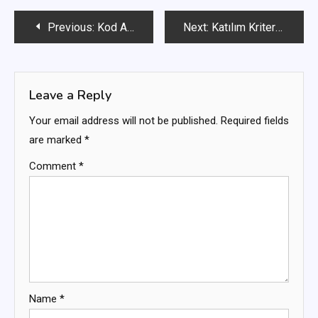
Post
Previous:
Kod Aktivasyonu: Adım adım talimatlar, Platform varyasyonları, Sorun giderme
Next:
Katılım Kriterleri: Hesap durumu, İzleme gereksinimleri, Uygunluk
navigation
Leave a Reply
Your email address will not be published.
Required fields
are marked
*
Comment
*
Name
*