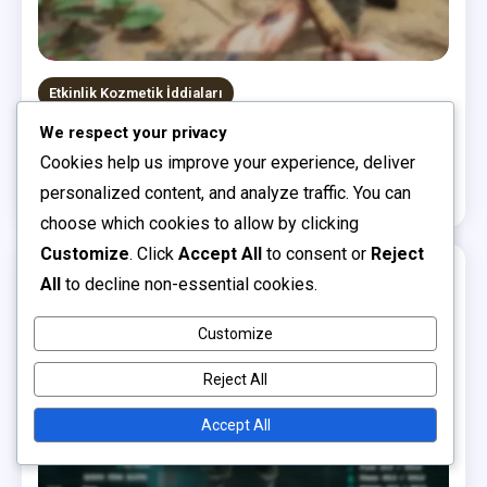
Etkinlik Kozmetik İddiaları
We respect your privacy
Mobilya Derisi Talepleri: Tasarım stilleri, Talep
kaynakları, Etkinlik süreleri
Cookies help us improve your experience, deliver
personalized content, and analyze traffic. You can
0
13/03/2026
Ahmet Yılmaz
choose which cookies to allow by clicking
Customize
. Click
Accept All
to consent or
Reject
All
to decline non-essential cookies.
16 MINS READ
Customize
Reject All
Accept All