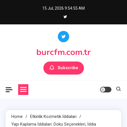
Skip
15 Jul, 2026
9:54:56 AM
to
content
burcfm.com.tr
Subscribe
Home
Etkinlik Kozmetik İddiaları
Yapı Kaplama İddiaları: Doku Seçenekleri, İddia