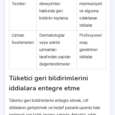
Testleri
deneyimleri
memnuniyeti
hakkında geri
ve algısına
bildirim toplama.
odaklanan
iddialar.
Uzman
Dermatologlar
Profesyonel
İncelemeleri
veya sektör
onay
uzmanları
gerektiren
tarafından yapılan
iddialar.
değerlendirmeler.
Tüketici geri bildirimlerini
iddialara entegre etme
Tüketici geri bildirimlerini entegre etmek, cilt
iddialarını geliştirmek ve hedef pazarla uyumlu hale
getirmek için kritik öneme sahiptir. Anketler, odak