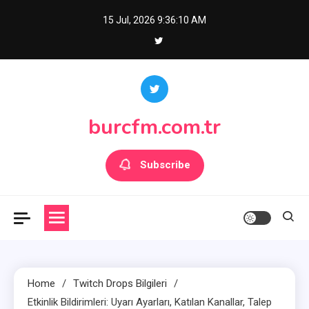
Skip
15 Jul, 2026
9:36:12 AM
to
content
burcfm.com.tr
Subscribe
Home
Twitch Drops Bilgileri
Etkinlik Bildirimleri: Uyarı Ayarları, Katılan Kanallar, Talep