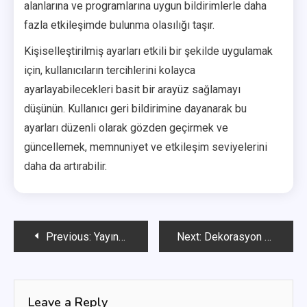
alanlarına ve programlarına uygun bildirimlerle daha
fazla etkileşimde bulunma olasılığı taşır.
Kişiselleştirilmiş ayarları etkili bir şekilde uygulamak
için, kullanıcıların tercihlerini kolayca
ayarlayabilecekleri basit bir arayüz sağlamayı
düşünün. Kullanıcı geri bildirimine dayanarak bu
ayarları düzenli olarak gözden geçirmek ve
güncellemek, memnuniyet ve etkileşim seviyelerini
daha da artırabilir.
Post
Previous:
Yayıncı İşbirliği: Katılan yayıncılar, Etkinlik takvimleri, Talep süreçleri
Next:
Dekorasyon Derisi Talepleri: Üretim gereksinimleri, Talep yöntemleri, Etkinlik temaları
navigation
Leave a Reply