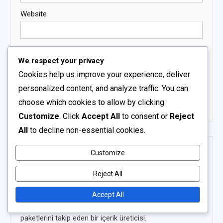
Website
We respect your privacy
Save my name, email, and website in this browser for
Cookies help us improve your experience, deliver
the next time I comment.
personalized content, and analyze traffic. You can
choose which cookies to allow by clicking
Customize
. Click
Accept All
to consent or
Reject
All
to decline non-essential cookies.
Customize
AHMET YILMAZ
Reject All
ARK: Survival Evolved dünyasında etkinlik
Accept All
kozmetiklerini, Twitch Drops'u ve platform
paketlerini takip eden bir içerik üreticisi.