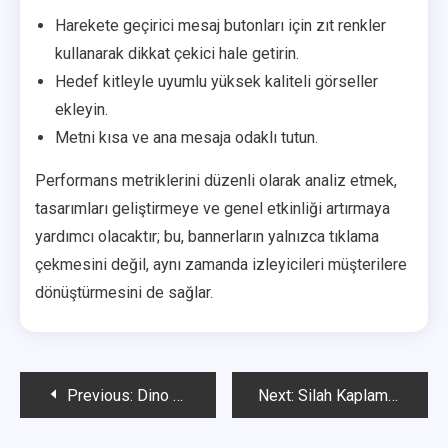
Harekete geçirici mesaj butonları için zıt renkler
kullanarak dikkat çekici hale getirin.
Hedef kitleyle uyumlu yüksek kaliteli görseller
ekleyin.
Metni kısa ve ana mesaja odaklı tutun.
Performans metriklerini düzenli olarak analiz etmek,
tasarımları geliştirmeye ve genel etkinliği artırmaya
yardımcı olacaktır; bu, bannerların yalnızca tıklama
çekmesini değil, aynı zamanda izleyicileri müşterilere
dönüştürmesini de sağlar.
Post
Previous:
Dino Kostümü Talepleri: Renk varyasyonları, Nadirlik seviyeleri, Mevsimsel erişilebilirlik
Next:
Silah Kaplaması Talepleri: Tasarım temaları, Üretim gereksinimleri, Etkinlik özelikleri
navigation