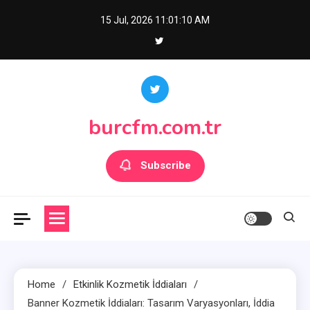
Skip
15 Jul, 2026
11:01:12 AM
to
content
burcfm.com.tr
Subscribe
Home
Etkinlik Kozmetik İddiaları
Banner Kozmetik İddiaları: Tasarım Varyasyonları, İddia