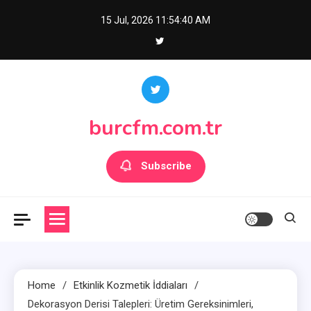
Skip
15 Jul, 2026
11:54:42 AM
to
content
burcfm.com.tr
Subscribe
Home
Etkinlik Kozmetik İddiaları
Dekorasyon Derisi Talepleri: Üretim Gereksinimleri,