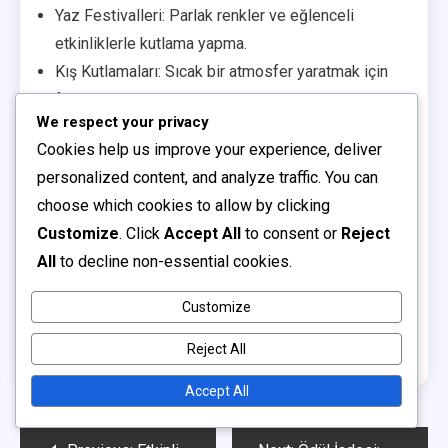
Yaz Festivalleri: Parlak renkler ve eğlenceli
etkinliklerle kutlama yapma.
Kış Kutlamaları: Sıcak bir atmosfer yaratmak için
festivallerin unsurlarını dahil etme.
We respect your privacy
Related articles
Cookies help us improve your experience, deliver
personalized content, and analyze traffic. You can
Platforma Özgü Kodlar: Giriş Yöntemleri, Uyumluluk,
choose which cookies to allow by clicking
Sorun Giderme
Customize
. Click
Accept All
to consent or
Reject
Sezon Geçişi Özellikleri: Dahil edilen öğeler, Talep
All
to decline non-essential cookies.
süreçleri, Platforma özgü detaylar
Customize
Talep Doğrulama: Onay yöntemleri, Sorun giderme
adımları, Destek
Reject All
Accept All