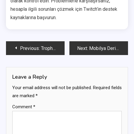
olarak kontrol edin. Problemlerle karşılaşırsanız,
hesapla ilgili sorunları çözmek için Twitch’in destek
kaynaklarına başvurun.
Post
Previous:
Trophy Skin İddiaları: Tasarım temaları, İddia yöntemleri, Etkinlik katılımı
Next:
Mobilya Derisi Talepleri: Tasarım stilleri, Talep kaynakları, Etkinlik süreleri
navigation
Leave a Reply
Your email address will not be published.
Required fields
are marked
*
Comment
*