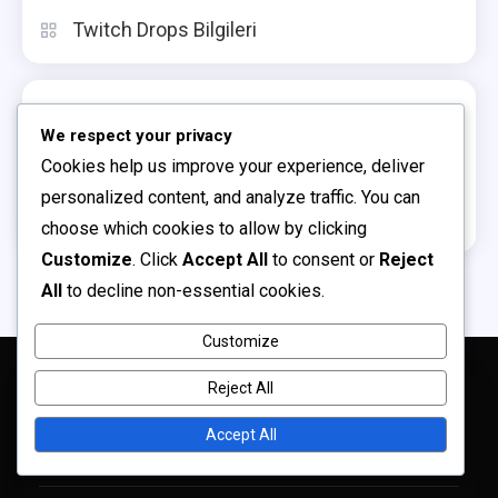
Twitch Drops Bilgileri
Arşiv
We respect your privacy
Cookies help us improve your experience, deliver
March 2026
personalized content, and analyze traffic. You can
February 2026
choose which cookies to allow by clicking
Customize
. Click
Accept All
to consent or
Reject
All
to decline non-essential cookies.
Customize
Reject All
Yasal Bilgiler
Accept All
Hizmet Şartları