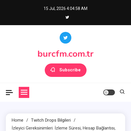
Skip
15 Jul, 2026
4:05:00 AM
to
content
burcfm.com.tr
Subscribe
Home
Twitch Drops Bilgileri
İzleyici Gereksinimleri: İzleme Süresi, Hesap Bağlantısı,