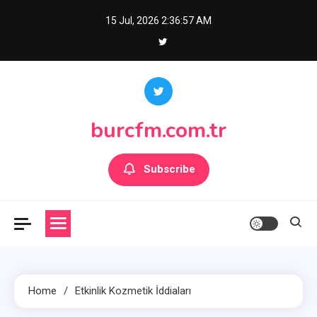
Skip
15 Jul, 2026
2:36:59 AM
to
content
burcfm.com.tr
Subscribe
Home
Etkinlik Kozmetik İddiaları