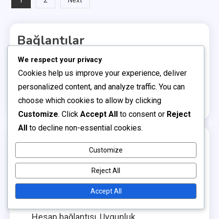
Posts
1
2
Next
pagination
Bağlantılar
We respect your privacy
Blog Arşivi
Cookies help us improve your experience, deliver
Bize Ulaşın
personalized content, and analyze traffic. You can
choose which cookies to allow by clicking
Hakkımızda
Customize
. Click
Accept All
to consent or
Reject
All
to decline non-essential cookies.
Son Gönderiler
Customize
Mobilya Derisi Talepleri: Tasarım stilleri,
Reject All
Talep kaynakları, Etkinlik süreleri
Accept All
İzleyici Gereksinimleri: İzleme süresi,
Hesap bağlantısı, Uygunluk